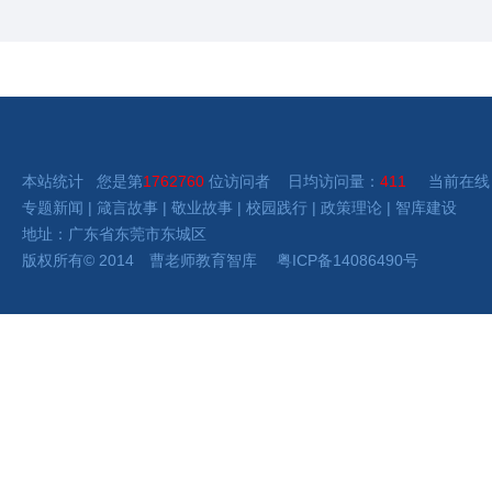
本站统计 您是第
1762760
位访问者 日均访问量：
411
当前在线
专题新闻
|
箴言故事
|
敬业故事
|
校园践行
|
政策理论
|
智库建设
地址：广东省东莞市东城区
版权所有
©
2014 曹老师
教育智库
粤ICP备14086490号