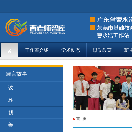
工作室介绍
学术动态
思政教育
班
箴言故事
诚
箴言
5
雅
箴言
6
靓
箴言
7
首 页
善
箴言
9