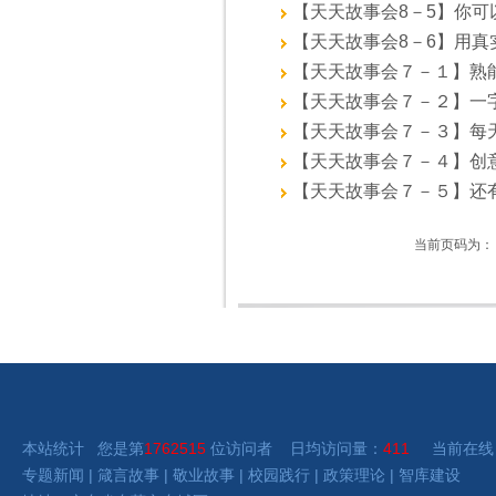
【天天故事会8－5】你可以酷吗
【天天故事会8－6】用真实打动
【天天故事会７－１】熟能生巧 
【天天故事会７－２】一字成名 
【天天故事会７－３】每天都要
【天天故事会７－４】创意藏在
【天天故事会７－５】还有一块纱
当前页码为：
本站统计 您是第
1762515
位访问者 日均访问量：
411
当前在线
专题新闻
|
箴言故事
|
敬业故事
|
校园践行
|
政策理论
|
智库建设