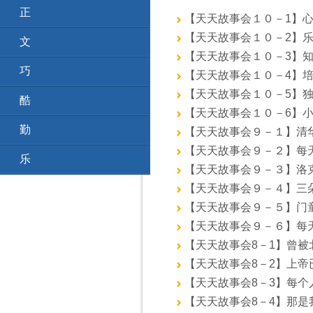
正
箴言
35
【天天故事会１０－1】心态不
【天天故事会１０－2】乐 观 (
文
箴言
36
【天天故事会１０－3】知足常乐
巧
箴言
37
【天天故事会１０－4】培养一
【天天故事会１０－5】独臂美
酷
箴言
38
【天天故事会１０－6】小确幸 
勤
箴言
133
【天天故事会９－１】清华馒头神
【天天故事会９－２】每天种下1
乐
箴言
151
【天天故事会９－３】洛克菲勒
【天天故事会９－４】三朵油花 
【天天故事会９－５】门童的故事
【天天故事会９－６】每天多做一
【天天故事会8－1】曾被北大录
【天天故事会8－2】上帝已经
【天天故事会8－3】每个人都
【天天故事会8－4】那是我的时