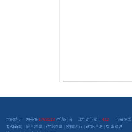
本站统计 您是第
1763113
位访问者 日均访问量：
412
当前在线
专题新闻
|
箴言故事
|
敬业故事
|
校园践行
|
政策理论
|
智库建设