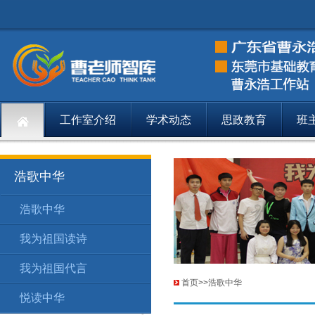
工作室介绍
学术动态
思政教育
班
浩歌中华
浩歌中华
浩歌中华
浩
160
我为祖国读诗
浩歌中华
我
161
我为祖国代言
浩歌中华
我
162
首页
>>
浩歌中华
悦读中华
浩歌中华
悦
178