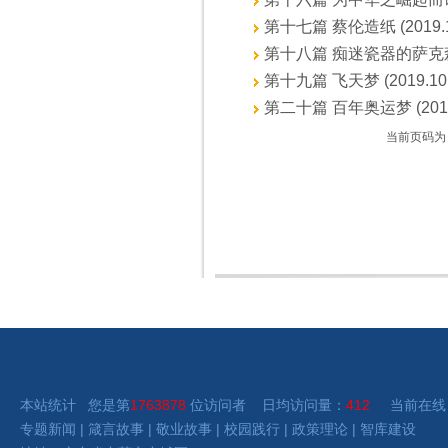
第十七篇 蔡伦造纸 (2019.1
第十八篇 痴迷瓷器的萨克森国王 
第十九篇 飞天梦 (2019.10.
第二十篇 百年奥运梦 (2019.
当前页码为
本站统计 您是第
1763878
位访问者 日均访问量：
412
当前在线
专题新闻
|
箴言故事
|
敬业故事
|
校园践行
|
政策理论
|
智库建设