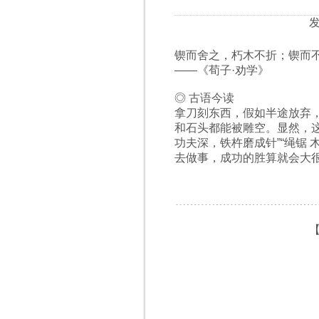
发
锲而舍之，朽木不折；锲而
——《荀子·劝学》
◎ 古语今读
拿刀刻东西，假如半途放弃
和石头都能被雕空。显然，这
功夫深，铁杵磨成针”“绳锯
去做事，成功的胜算就会大