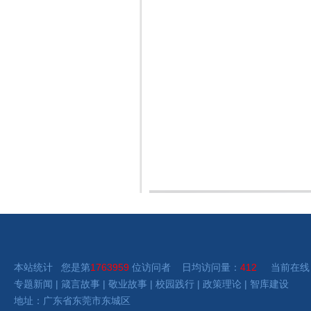
本站统计 您是第
1763959
位访问者 日均访问量：
412
当前在线
专题新闻
|
箴言故事
|
敬业故事
|
校园践行
|
政策理论
|
智库建设
地址：广东省东莞市东城区