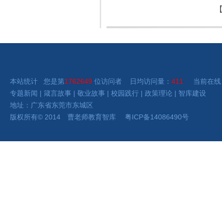
本站统计 您是第
1762649
位访问者 日均访问量：
411
当前在线
专题新闻
|
箴言故事
|
敬业故事
|
校园践行
|
政策理论
|
智库建设
地址：广东省东莞市东城区
版权所有
©
2014 曹老师
教育智库
粤ICP备14086490号