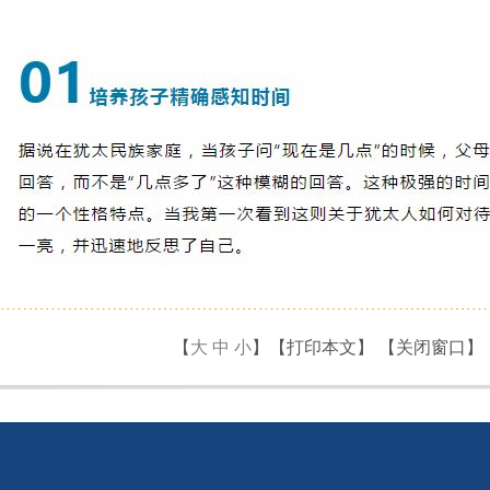
【
大
中
小
】【
打印本文
】 【
关闭窗口
】