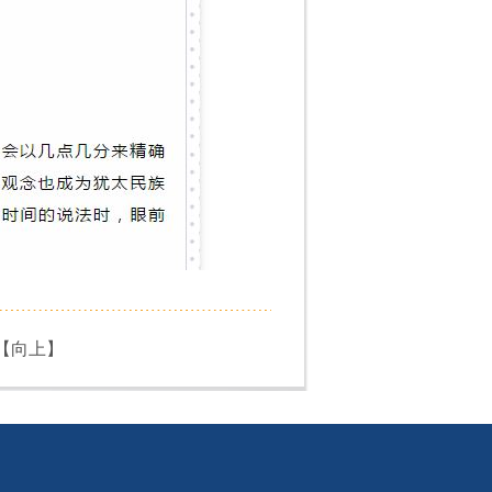
【
向上
】