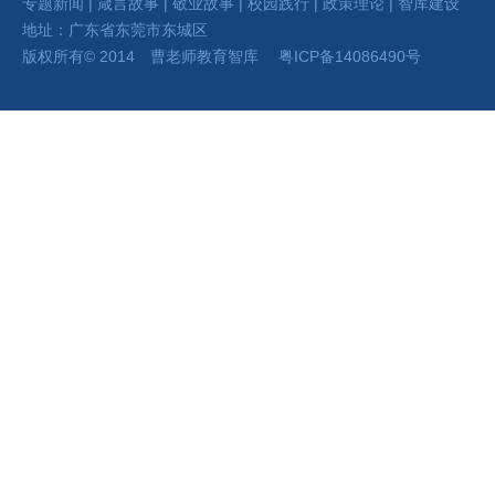
专题新闻
|
箴言故事
|
敬业故事
|
校园践行
|
政策理论
|
智库建设
地址：广东省东莞市东城区
版权所有
©
2014 曹老师
教育智库
粤ICP备14086490号