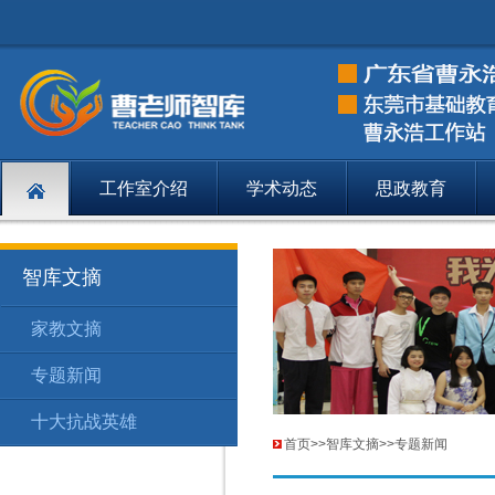
工作室介绍
学术动态
思政教育
智库文摘
家教文摘
智库文摘
家
150
专题新闻
智库文摘
专
155
十大抗战英雄
智库文摘
十
157
首页
>>
智库文摘
>>
专题新闻