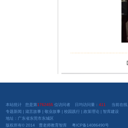
本站统计 您是第
1762455
位访问者 日均访问量：
411
当前在线
专题新闻
|
箴言故事
|
敬业故事
|
校园践行
|
政策理论
|
智库建设
地址：广东省东莞市东城区
版权所有
©
2014 曹老师
教育智库
粤ICP备14086490号