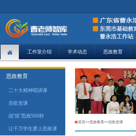
工作室介绍
学术动态
思政教育
思政教育
二十大精神唱讲课
思政教育
二十大精
194
浩歌党课
思政教育
浩歌党课
195
战“疫”思政500秒
思政教育
战“疫”思政
196
首页
>>
思政教育
>>
浩歌党课
让千万学生爱上思政课
思政教育
让千万学
197