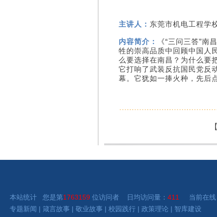
主讲人：
东莞市机电工程学
内容简介：
《“三问三答”
牲的崇高品质中回顾中国人
么要选择在南昌？为什么要
它打响了武装反抗国民党反
幕。它犹如一捧火种，先后
本站统计 您是第
1763159
位访问者 日均访问量：
411
当前在线
专题新闻
|
箴言故事
|
敬业故事
|
校园践行
|
政策理论
|
智库建设