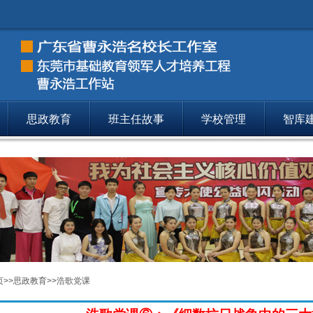
思政教育
班主任故事
学校管理
智库
思政教育
二十大精神唱讲课
194
思政教育
浩歌党课
195
思政教育
战“疫”思政500秒
196
页
>>
思政教育
>>
浩歌党课
思政教育
让千万学生爱上思政课
197