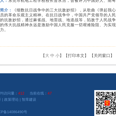
人：
东莞市机电工程学校校长曹永浩，曾被评为中国好人、南粤
简介：
《细数抗日战争中的三大抗敌妙招》，从歌曲《弹起我心
员的革命乐观主义精神。在抗日战争中，中国共产党领导的人民
的抗敌妙招，通过麻雀战、地雷战、地道战等，陷敌于人民战争
的伟大抗战精神永远是激励中国人民克服一切艰难险阻、为实现
力。
【
大
中
小
】【
打印本文
】 【
关闭窗口
】
均访问量：
412
当前在线：
47
行
|
政策理论
|
智库建设
CP备14086490号