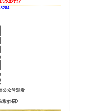
抗敌妙招》
:
8284
信公众号观看
抗敌妙招》