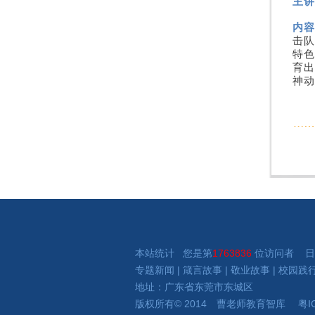
主讲
内容
击队
特色
育出
神动
本站统计 您是第
1763836
位访问者 日
专题新闻
|
箴言故事
|
敬业故事
|
校园践
地址：广东省东莞市东城区
版权所有
©
2014 曹老师
教育智库
粤I